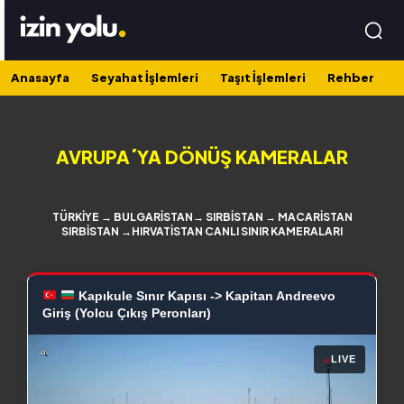
Anasayfa
Seyahat İşlemleri
Taşıt İşlemleri
Rehber
AVRUPA´YA DÖNÜŞ KAMERALAR
TÜRKİYE → BULGARİSTAN→ SIRBİSTAN → MACARİSTAN
SIRBİSTAN →HIRVATİSTAN CANLI SINIR KAMERALARI
Kapıkule Sınır Kapısı -> Kapitan Andreevo
Giriş (Yolcu Çıkış Peronları)
●
LIVE