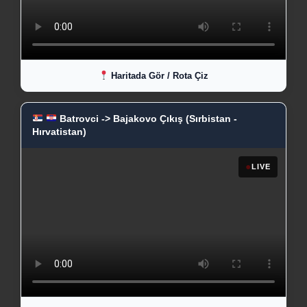
Haritada Gör / Rota Çiz
Batrovci -> Bajakovo Çıkış (Sırbistan -
Hırvatistan)
●
LIVE