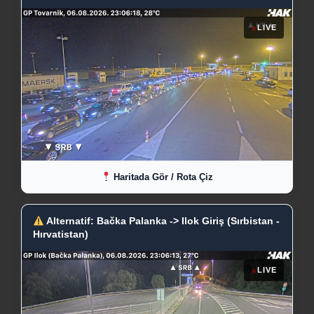
●
LIVE
Haritada Gör / Rota Çiz
Alternatif: Bačka Palanka -> Ilok Giriş (Sırbistan -
Hırvatistan)
●
LIVE