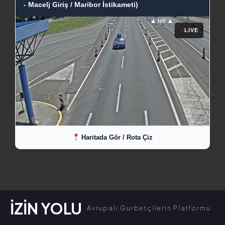
- Macelj Giriş / Maribor İstikameti)
●
LIVE
Haritada Gör / Rota Çiz
İZİN YOLU
Avrupalı Gurbetçilerin Platformu