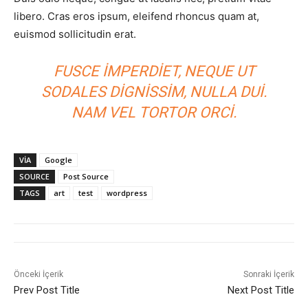
libero. Cras eros ipsum, eleifend rhoncus quam at,
euismod sollicitudin erat.
FUSCE IMPERDIET, NEQUE UT
SODALES DIGNISSIM, NULLA DUI.
NAM VEL TORTOR ORCI.
VIA
Google
SOURCE
Post Source
TAGS
art
test
wordpress
Önceki İçerik
Sonraki İçerik
Prev Post Title
Next Post Title