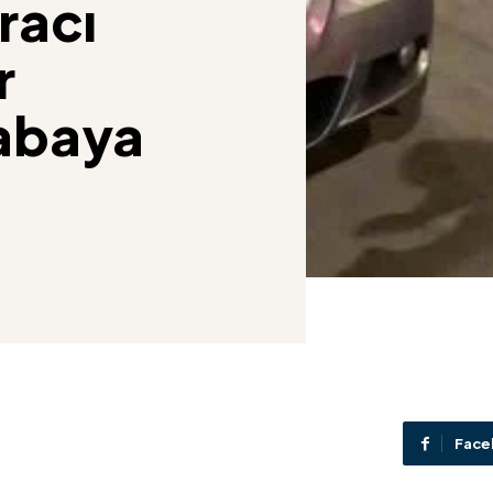
racı
r
rabaya
Face