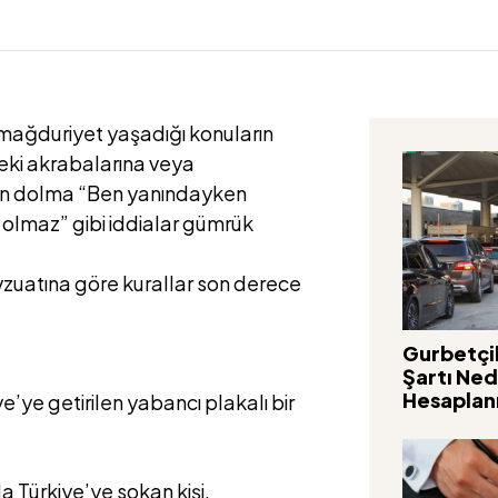
 mağduriyet yaşadığı konuların
deki akrabalarına veya
tan dolma “Ben yanındayken
 olmaz” gibi iddialar gümrük
uatına göre kurallar son derece
Gurbetçil
Şartı Ned
Hesaplanı
ye’ye getirilen yabancı plakalı bir
 Türkiye’ye sokan kişi.