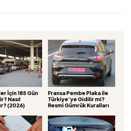
er İçin 185 Gün
Fransa Pembe Plaka ile
ir? Nasıl
Türkiye’ye Gidilir mi?
r? (2026)
Resmi Gümrük Kuralları