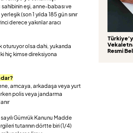
 sahibinin eşi, anne-babası ve
erleşik (son 1 yılda 185 gün sınır
rinci derece yakınlar aracı
Türkiye’y
Vekaletn
k oturuyor olsa dahi, yukarıda
Resmi Be
aki hiç kimse direksiyona
adar?
uzene, amcaya, arkadaşa veya yurt
rırken polis veya jandarma
anır
sayılı Gümrük Kanunu Madde
eri tutarının dörtte biri (1/4)