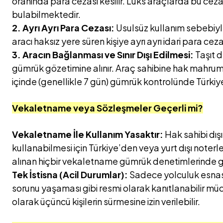
oranında para cezası kesilir. Lüks araçlarda bu ceza 
bulabilmektedir.
2. Ayrı Ayrı Para Cezası:
Usulsüz kullanım sebebiy
aracı haksız yere süren kişiye ayrı ayrı idari para ceza
3. Aracın Bağlanması ve Sınır Dışı Edilmesi:
Taşıt d
gümrük gözetimine alınır. Araç sahibine hak mahrumiy
içinde (genellikle 7 gün) gümrük kontrolünde Türkiye dışı
Vekaletname veya Sözleşmeler Geçerli mi?
Vekaletname İle Kullanım Yasaktır:
Hak sahibi dışı
kullanabilmesi için Türkiye’den veya yurt dışı noter
alınan hiçbir vekaletname gümrük denetimlerinde g
Tek İstisna (Acil Durumlar):
Sadece yolculuk esnasın
sorunu yaşaması gibi resmi olarak kanıtlanabilir müc
olarak üçüncü kişilerin sürmesine izin verilebilir.