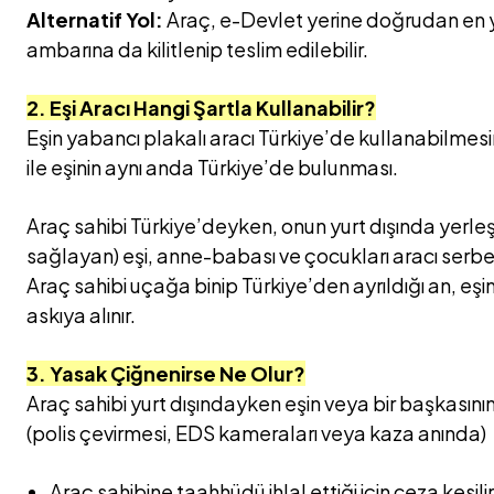
Alternatif Yol:
Araç, e-Devlet yerine doğrudan en
ambarına da kilitlenip teslim edilebilir.
2. Eşi Aracı Hangi Şartla Kullanabilir?
Eşin yabancı plakalı aracı Türkiye’de kullanabilmesini
ile eşinin aynı anda Türkiye’de bulunması.
Araç sahibi Türkiye’deyken, onun yurt dışında yerleşik
sağlayan) eşi, anne-babası ve çocukları aracı serbes
Araç sahibi uçağa binip Türkiye’den ayrıldığı an, eşi
askıya alınır.
3. Yasak Çiğnenirse Ne Olur?
Araç sahibi yurt dışındayken eşin veya bir başkasının 
(polis çevirmesi, EDS kameraları veya kaza anında)
Araç sahibine taahhüdü ihlal ettiği için ceza kesilir