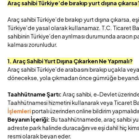
Araç sahibi Türkiye’de bırakıp yurt dışına çıkarsa
Araç sahibi Türkiye’de bırakıp yurt dışına çıkarsa, eş
Türkiye’de yasal olarak kullanamaz. T.C. Ticaret B
sahibinin Türkiye’den ayrılması durumunda aracın par
kalması zorunludur.
1. Araç Sahibi Yurt Dışına Çıkarken Ne Yapmalı?
Araç sahibi Türkiye’de arabasını bırakıp uçakla veya
dönecekse, yola çıkmadan önce gümrüğe beyanda 
Taahhütname Şartı:
Araç sahibi, e-Devlet üzerindek
Taahhütnamesi hizmetini kullanarak veya Ticaret Ba
İşlemleri
portalı üzerinden online bildirim yapmalıdır
Beyanın İçeriği:
Bu taahhütnamede, araç sahibi yurt 
adreste park halinde duracağını ve eşi dahil hiç ki
resmi olarak beyan eder.