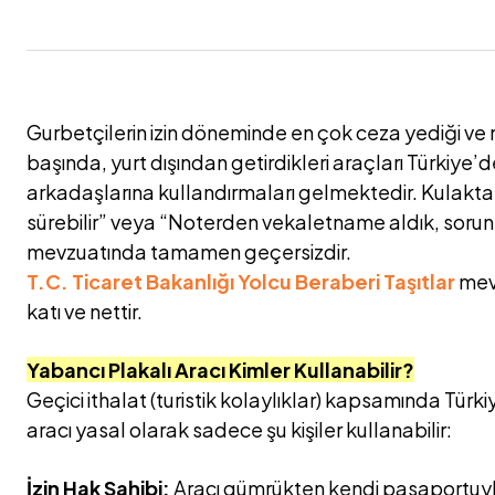
Gurbetçilerin izin döneminde en çok ceza yediği ve
başında, yurt dışından getirdikleri araçları Türkiye’
arkadaşlarına kullandırmaları gelmektedir. Kulak
sürebilir” veya “Noterden vekaletname aldık, sorun
mevzuatında tamamen geçersizdir.
T.C. Ticaret Bakanlığı Yolcu Beraberi Taşıtlar
mevz
katı ve nettir.
Yabancı Plakalı Aracı Kimler Kullanabilir?
Geçici ithalat (turistik kolaylıklar) kapsamında Türki
aracı yasal olarak sadece şu kişiler kullanabilir:
İzin Hak Sahibi:
Aracı gümrükten kendi pasaportuyla