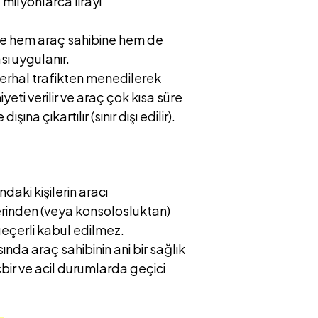
milyonlarca lirayı
le hem araç sahibine hem de
sı uygulanır.
erhal trafikten menedilerek
eti verilir ve araç çok kısa süre
na çıkartılır (sınır dışı edilir).
ndaki kişilerin aracı
lerinden (veya konsolosluktan)
eçerli kabul edilmez.
da araç sahibinin ani bir sağlık
bir ve acil durumlarda geçici