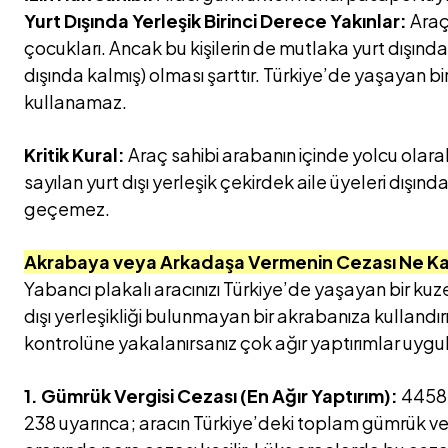
Yurt Dışında Yerleşik Birinci Derece Yakınlar:
Araç
çocukları. Ancak bu kişilerin de mutlaka yurt dışında y
dışında kalmış) olması şarttır. Türkiye’de yaşayan bi
kullanamaz.
Kritik Kural:
Araç sahibi arabanın içinde yolcu olara
sayılan yurt dışı yerleşik çekirdek aile üyeleri dışınd
geçemez.
Akrabaya veya Arkadaşa Vermenin Cezası Ne K
Yabancı plakalı aracınızı Türkiye’de yaşayan bir k
dışı yerleşikliği bulunmayan bir akrabanıza kullandı
kontrolüne yakalanırsanız çok ağır yaptırımlar uygul
1. Gümrük Vergisi Cezası (En Ağır Yaptırım):
4458 
238 uyarınca; aracın Türkiye’deki toplam gümrük vergil