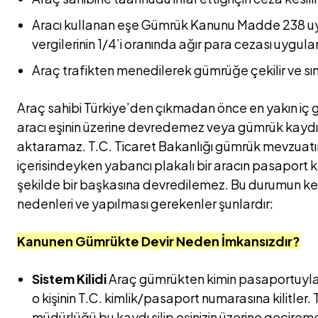
Aracı kullanan eşe Gümrük Kanunu Madde 238 u
vergilerinin 1/4’i oranında ağır para cezası uygulan
Araç trafikten menedilerek gümrüğe çekilir ve sınır 
Araç sahibi Türkiye’den çıkmadan önce en yakın i
aracı eşinin üzerine devredemez veya gümrük kaydı
aktaramaz. T.C. Ticaret Bakanlığı gümrük mevzuatına
içerisindeyken yabancı plakalı bir aracın pasaport k
şekilde bir başkasına devredilemez. Bu durumun ke
nedenleri ve yapılması gerekenler şunlardır:
Kanunen Gümrükte Devir Neden İmkansızdır?
Sistem Kilidi
Araç gümrükten kimin pasaportuyla g
o kişinin T.C. kimlik/pasaport numarasına kilitler.
müdürlüğü bu kaydı silip eşinizin üzerine geçirem