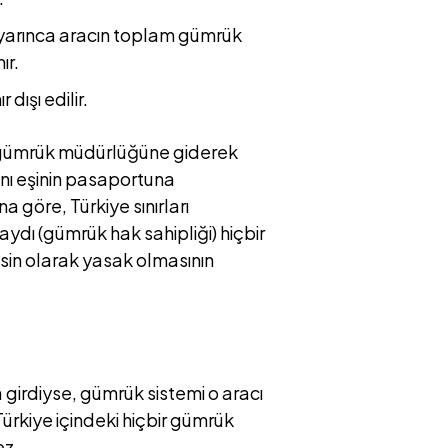
yarınca aracın toplam gümrük
ır.
dışı edilir.
ç gümrük müdürlüğüne giderek
nı eşinin pasaportuna
 göre, Türkiye sınırları
aydı (gümrük hak sahipliği) hiçbir
sin olarak yasak olmasının
irdiyse, gümrük sistemi o aracı
 Türkiye içindeki hiçbir gümrük
ez.