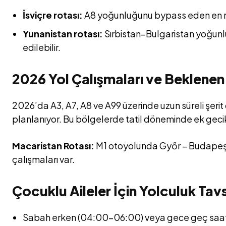
İsviçre rotası:
A8 yoğunluğunu bypass eden en man
Yunanistan rotası:
Sırbistan–Bulgaristan yoğunlu
edilebilir.
2026 Yol Çalışmaları ve Beklenen
2026’da A3, A7, A8 ve A99 üzerinde uzun süreli şerit
planlanıyor. Bu bölgelerde tatil döneminde ek geci
Macaristan Rotası:
M1 otoyolunda Győr – Budapeşt
çalışmaları var.
Çocuklu Aileler İçin Yolculuk Tavs
Sabah erken (04:00–06:00) veya gece geç saatle