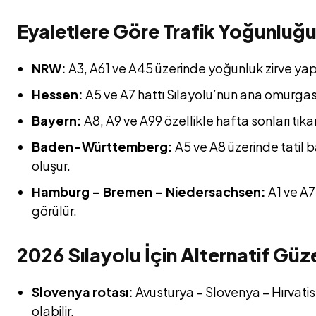
Eyaletlere Göre Trafik Yoğunluğ
NRW:
A3, A61 ve A45 üzerinde yoğunluk zirve yap
Hessen:
A5 ve A7 hattı Sılayolu’nun ana omurgası
Bayern:
A8, A9 ve A99 özellikle hafta sonları tıkan
Baden-Württemberg:
A5 ve A8 üzerinde tatil 
oluşur.
Hamburg – Bremen – Niedersachsen:
A1 ve A7
görülür.
2026 Sılayolu İçin Alternatif Güz
Slovenya rotası:
Avusturya – Slovenya – Hırvatist
olabilir.