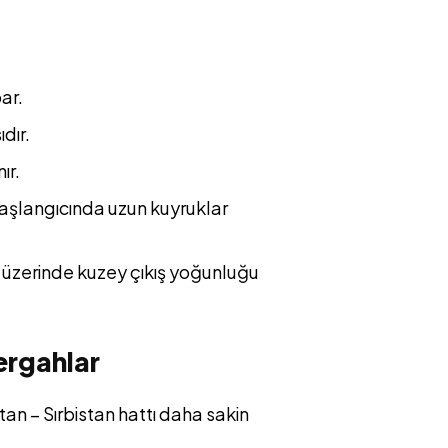
u
ar.
dır.
ır.
başlangıcında uzun kuyruklar
 üzerinde kuzey çıkış yoğunluğu
ergahlar
an – Sırbistan hattı daha sakin