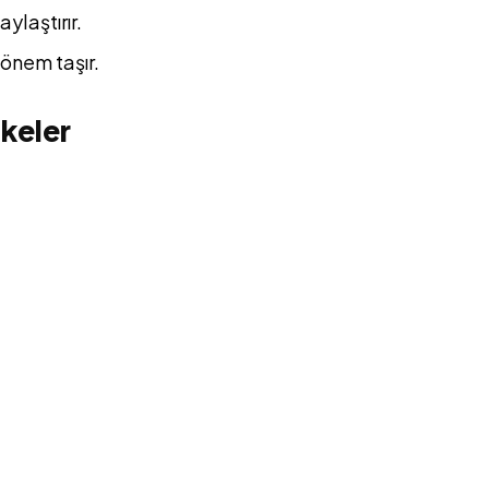
ylaştırır.
k önem taşır.
lkeler