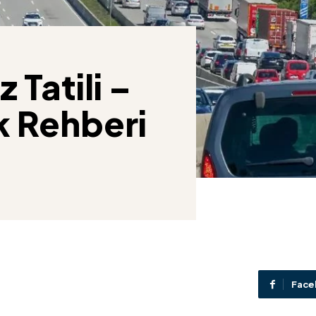
Tatili –
k Rehberi
Face