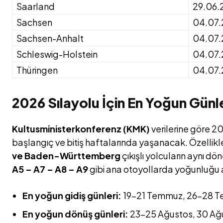
Saarland
29.06.
Sachsen
04.07
Sachsen-Anhalt
04.07
Schleswig-Holstein
04.07
Thüringen
04.07
2026 Sılayolu İçin En Yoğun Günl
Kultusministerkonferenz (KMK)
verilerine göre 20
başlangıç ve bitiş haftalarında yaşanacak. Özellik
ve Baden-Württemberg
çıkışlı yolcuların aynı 
A5 – A7 – A8 – A9
gibi ana otoyollarda yoğunluğu a
En yoğun gidiş günleri:
19–21 Temmuz, 26–28 T
En yoğun dönüş günleri:
23–25 Ağustos, 30 Ağus