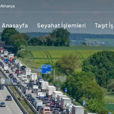
Almanya
Anasayfa
Seyahat İşlemleri
Taşıt İ