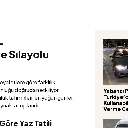
–
e Sılayolu
eyaletlere göre farklılık
nluğu doğrudan etkiliyor.
Yabancı P
Türkiye’
nluk tahminleri, en yoğun günler,
Kullanabi
kaynakta toplandı.
Verme Ce
öre Yaz Tatili