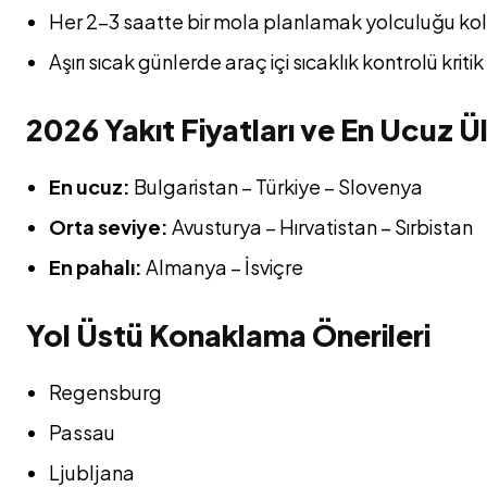
Her 2–3 saatte bir mola planlamak yolculuğu kola
Aşırı sıcak günlerde araç içi sıcaklık kontrolü kriti
2026 Yakıt Fiyatları ve En Ucuz Ü
En ucuz:
Bulgaristan – Türkiye – Slovenya
Orta seviye:
Avusturya – Hırvatistan – Sırbistan
En pahalı:
Almanya – İsviçre
Yol Üstü Konaklama Önerileri
Regensburg
Passau
Ljubljana