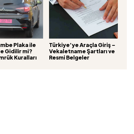
mbe Plaka ile
Türkiye’ye Araçla Giriş –
e Gidilir mi?
Vekaletname Şartları ve
rük Kuralları
Resmi Belgeler